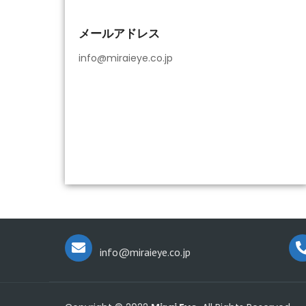
メールアドレス
info@miraieye.co.jp
info@miraieye.co.jp